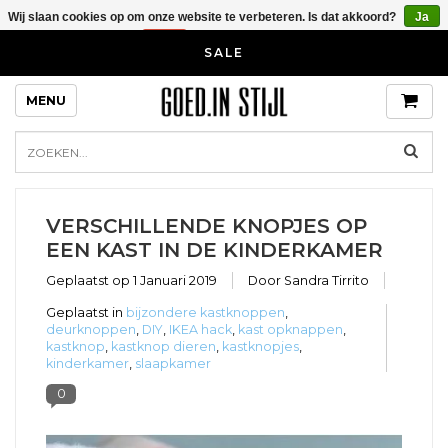
Wij slaan cookies op om onze website te verbeteren. Is dat akkoord?
Ja
Nee
Meer over cookies »
SALE
MENU
VERSCHILLENDE KNOPJES OP
EEN KAST IN DE KINDERKAMER
Geplaatst op
1 Januari 2019
Door Sandra Tirrito
Geplaatst in
bijzondere kastknoppen
,
deurknoppen
,
DIY
,
IKEA hack
,
kast opknappen
,
kastknop
,
kastknop dieren
,
kastknopjes
,
kinderkamer
,
slaapkamer
0