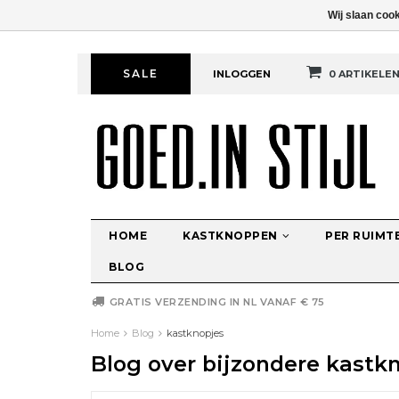
Wij slaan coo
SALE
INLOGGEN
0 ARTIKELE
HOME
KASTKNOPPEN
PER RUIMT
BLOG
GRATIS VERZENDING IN NL VANAF € 75
Home
Blog
kastknopjes
Blog over bijzondere kastkn