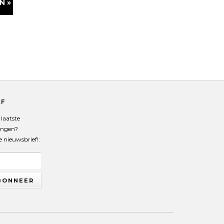
N »
EF
laatste
angen?
de nieuwsbrief!:
BONNEER