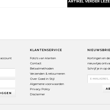
ARTIKEL VERDER LEZE
T
KLANTENSERVICE
NIEUWSBRI
 account
Foto's van klanten
Kortingen en de 
Contact
nieuwtjes ontv
Betaalmethoden
Schrijf je in op 
Verzenden & retourneren
Over Goed in Stijl
Algemene voorwaarden
A
Privacy Policy
OGGEN
Disclaimer