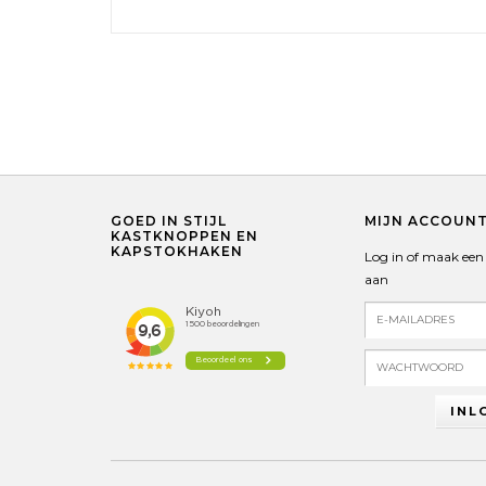
GOED IN STIJL
MIJN ACCOUN
KASTKNOPPEN EN
KAPSTOKHAKEN
Log in of maak een
aan
INL