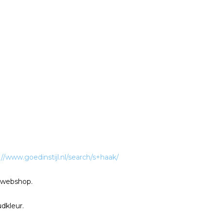
://www.goedinstijl.nl/search/s+haak/
e webshop.
dkleur.