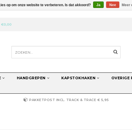
kies op om onze website te verbeteren. Is dat akkoord?
Ja
Nee
Meer 
N
€0,00
E
HANDGREPEN
KAPSTOKHAKEN
OVERIGE
PAKKETPOST INCL. TRACK & TRACE € 5,95