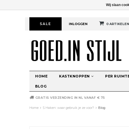
Wij slaan coo
SALE
INLOGGEN
0 ARTIKELE
HOME
KASTKNOPPEN
PER RUIMT
BLOG
GRATIS VERZENDING IN NL VANAF € 75
Home
S Haken: waar gebruik je ze voor?
Blog