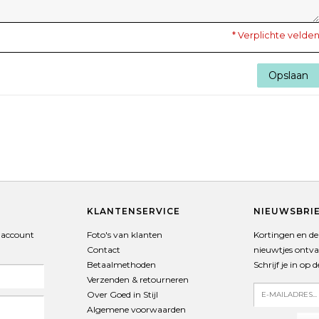
* Verplichte velde
Opslaan
T
KLANTENSERVICE
NIEUWSBRI
 account
Foto's van klanten
Kortingen en de 
Contact
nieuwtjes ontv
Betaalmethoden
Schrijf je in op 
Verzenden & retourneren
Over Goed in Stijl
Algemene voorwaarden