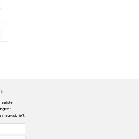
n
EF
laatste
angen?
de nieuwsbrief!: