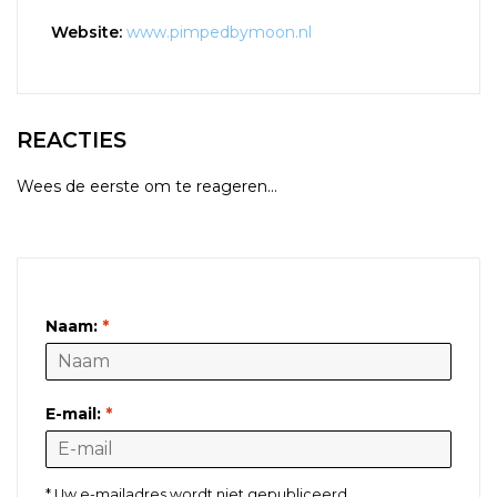
Website:
www.pimpedbymoon.nl
REACTIES
Wees de eerste om te reageren...
LAAT EEN REACTIE ACHTER
Naam:
*
E-mail:
*
* Uw e-mailadres wordt niet gepubliceerd.