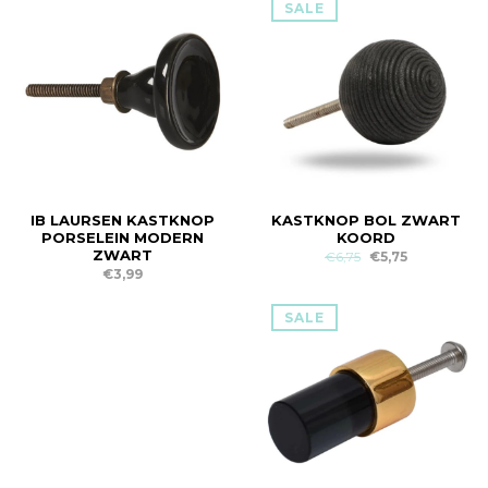
SALE
IB LAURSEN KASTKNOP
KASTKNOP BOL ZWART
PORSELEIN MODERN
KOORD
ZWART
€6,75
€5,75
€3,99
SALE