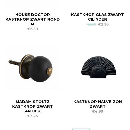
HOUSE DOCTOR
KASTKNOP GLAS ZWART
KASTKNOP ZWART ROND
CILINDER
M
€5,95
€2,95
€6,50
MADAM STOLTZ
KASTKNOP HALVE ZON
KASTKNOP ZWART
ZWART
ANTIEK
€4,99
€3,75