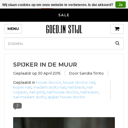
Wij slaan cookies op om onze website te verbeteren. Is dat akkoord?
Ja
Nee
Meer over cookies »
Blog over bijzondere kastknoppen en
SALE
kapstokhaken voor in je huis en
interieur
MENU
SPIJKER IN DE MUUR
Geplaatst op
30 April 2015
Door Sandra Tirrito
Geplaatst in
house doctor
,
house doctor nail
,
koper nail
,
madam stoltz nail
,
nail black
,
nail
copper
,
nail gold
,
nail house doctor
,
nail koper
,
nail madam stoltz
,
spijker house doctor
2