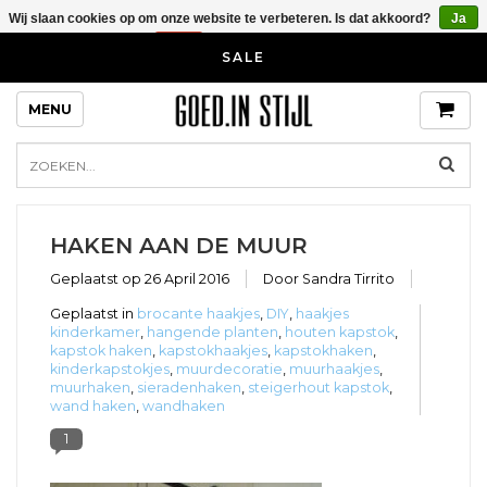
Wij slaan cookies op om onze website te verbeteren. Is dat akkoord?
Ja
Nee
Meer over cookies »
Blog over bijzondere kastknoppen en
SALE
kapstokhaken voor in je huis en
interieur
MENU
HAKEN AAN DE MUUR
Geplaatst op
26 April 2016
Door Sandra Tirrito
Geplaatst in
brocante haakjes
,
DIY
,
haakjes
kinderkamer
,
hangende planten
,
houten kapstok
,
kapstok haken
,
kapstokhaakjes
,
kapstokhaken
,
kinderkapstokjes
,
muurdecoratie
,
muurhaakjes
,
muurhaken
,
sieradenhaken
,
steigerhout kapstok
,
wand haken
,
wandhaken
1