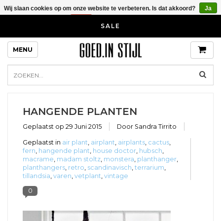
Wij slaan cookies op om onze website te verbeteren. Is dat akkoord?
Ja
Nee
Meer over cookies »
Blog over bijzondere kastknoppen en
SALE
kapstokhaken voor in je huis en
interieur
MENU
HANGENDE PLANTEN
Geplaatst op
29 Juni 2015
Door Sandra Tirrito
Geplaatst in
air plant
,
airplant
,
airplants
,
cactus
,
fern
,
hangende plant
,
house doctor
,
hubsch
,
macrame
,
madam stoltz
,
monstera
,
planthanger
,
planthangers
,
retro
,
scandinavisch
,
terrarium
,
tillandsia
,
varen
,
vetplant
,
vintage
0