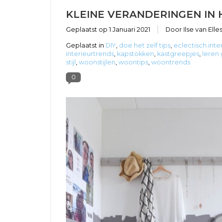
KLEINE VERANDERINGEN IN 
Geplaatst op
1 Januari 2021
Door Ilse van Elle
Geplaatst in
DIY
,
doe het zelf tips
,
eclectisch inte
interieurtrends
,
kapstokken
,
kastgreepjes
,
leren
stijl
,
woonstijlen
,
woontips
,
woontrends
0