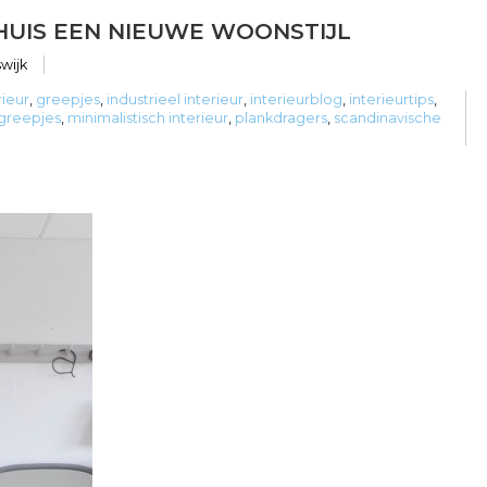
HUIS EEN NIEUWE WOONSTIJL
swijk
rieur
,
greepjes
,
industrieel interieur
,
interieurblog
,
interieurtips
,
 greepjes
,
minimalistisch interieur
,
plankdragers
,
scandinavische