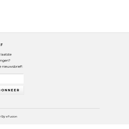
EF
laatste
angen?
de nieuwsbrief!:
BONNEER
e by
eFusion