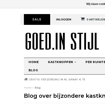
Wij slaan coo
SALE
INLOGGEN
0 ARTIKELE
HOME
KASTKNOPPEN
PER RUIMT
BLOG
GRATIS VERZENDING IN NL VANAF € 75
Home
Blog
Blog over bijzondere kastkn