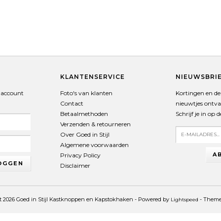
T
KLANTENSERVICE
NIEUWSBRI
 account
Foto's van klanten
Kortingen en de 
Contact
nieuwtjes ontv
Betaalmethoden
Schrijf je in op 
Verzenden & retourneren
Over Goed in Stijl
Algemene voorwaarden
A
Privacy Policy
OGGEN
Disclaimer
t 2026 Goed in Stijl Kastknoppen en Kapstokhaken - Powered by
- Them
Lightspeed