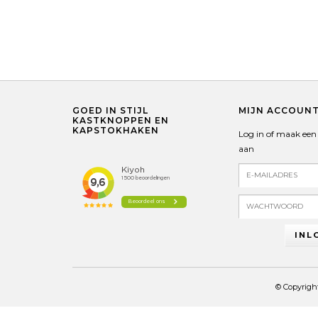
GOED IN STIJL
MIJN ACCOUN
KASTKNOPPEN EN
KAPSTOKHAKEN
Log in of maak een
aan
INL
© Copyrigh