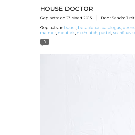
HOUSE DOCTOR
Geplaatst op
23 Maart 2015
Door Sandra Tirri
Geplaatst in
basics
,
betaalbaar
,
catalogus
,
deens
marmer
,
meubels
,
mix/match
,
pastel
,
scanfinavis
0