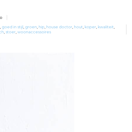
to
,
goed in stijl
,
groen
,
hip
,
house doctor
,
hout
,
koper
,
kwaliteit
,
ch
,
stoer
,
woonaccessoires