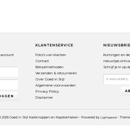
T
KLANTENSERVICE
NIEUWSBRI
 account
Foto's van klanten
Kortingen en de 
Contact
nieuwtjes ontv
Betaalmethoden
Schrijf je in op 
Verzenden & retourneren
Over Goed in Stijl
Algemene voorwaarden
A
Privacy Policy
OGGEN
Disclaimer
t 2026 Goed in Stijl Kastknoppen en Kapstokhaken - Powered by
- Them
Lightspeed