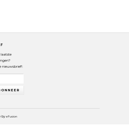
EF
laatste
angen?
de nieuwsbrief!:
BONNEER
e by
eFusion