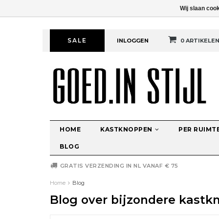
Wij slaan coo
SALE
INLOGGEN
0 ARTIKELE
HOME
KASTKNOPPEN
PER RUIMT
BLOG
GRATIS VERZENDING IN NL VANAF € 75
Home
Blog
Blog over bijzondere kastkn