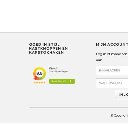
GOED IN STIJL
MIJN ACCOUN
KASTKNOPPEN EN
KAPSTOKHAKEN
Log in of maak een
aan
INL
© Copyrigh