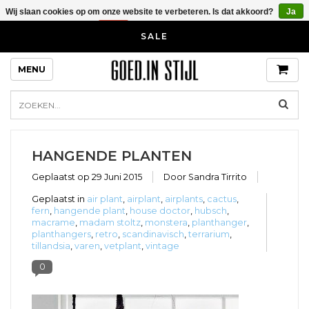
Wij slaan cookies op om onze website te verbeteren. Is dat akkoord?
Ja
Nee
Meer over cookies »
Blog over bijzondere kastknoppen en
SALE
kapstokhaken voor in je huis en
interieur
MENU
HANGENDE PLANTEN
Geplaatst op
29 Juni 2015
Door Sandra Tirrito
Geplaatst in
air plant
,
airplant
,
airplants
,
cactus
,
fern
,
hangende plant
,
house doctor
,
hubsch
,
macrame
,
madam stoltz
,
monstera
,
planthanger
,
planthangers
,
retro
,
scandinavisch
,
terrarium
,
tillandsia
,
varen
,
vetplant
,
vintage
0