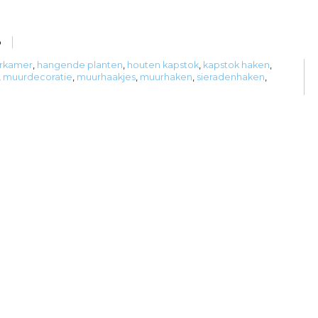
o
erkamer
,
hangende planten
,
houten kapstok
,
kapstok haken
,
,
muurdecoratie
,
muurhaakjes
,
muurhaken
,
sieradenhaken
,