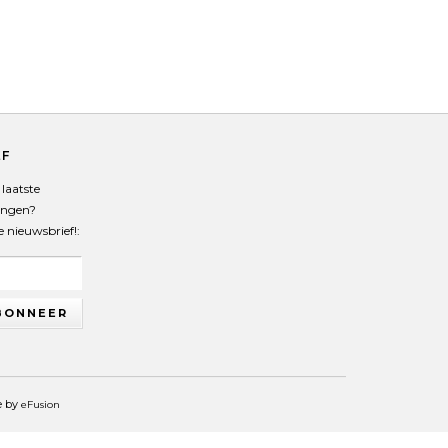
EF
laatste
angen?
de nieuwsbrief!:
BONNEER
e by
eFusion