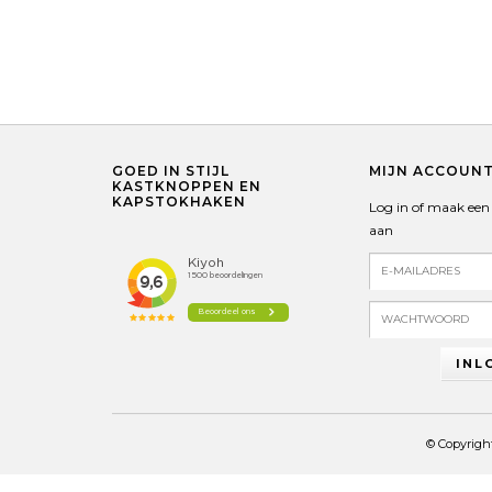
GOED IN STIJL
MIJN ACCOUN
KASTKNOPPEN EN
KAPSTOKHAKEN
Log in of maak een
aan
INL
© Copyrigh