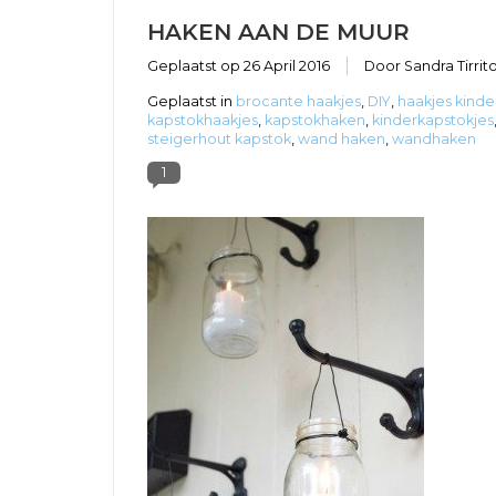
HAKEN AAN DE MUUR
Geplaatst op
26 April 2016
Door Sandra Tirrit
Geplaatst in
brocante haakjes
,
DIY
,
haakjes kind
kapstokhaakjes
,
kapstokhaken
,
kinderkapstokjes
steigerhout kapstok
,
wand haken
,
wandhaken
1