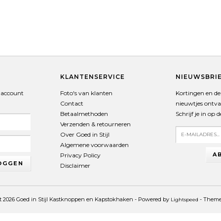
T
KLANTENSERVICE
NIEUWSBRI
 account
Foto's van klanten
Kortingen en de 
Contact
nieuwtjes ontv
Betaalmethoden
Schrijf je in op 
Verzenden & retourneren
Over Goed in Stijl
Algemene voorwaarden
A
Privacy Policy
OGGEN
Disclaimer
t 2026 Goed in Stijl Kastknoppen en Kapstokhaken - Powered by
- Them
Lightspeed