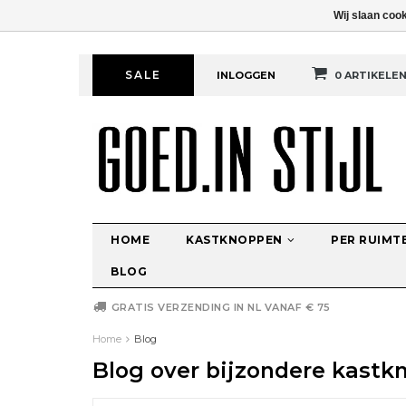
Wij slaan coo
SALE
INLOGGEN
0 ARTIKELE
HOME
KASTKNOPPEN
PER RUIMT
BLOG
GRATIS VERZENDING IN NL VANAF € 75
Home
Blog
Blog over bijzondere kastkn