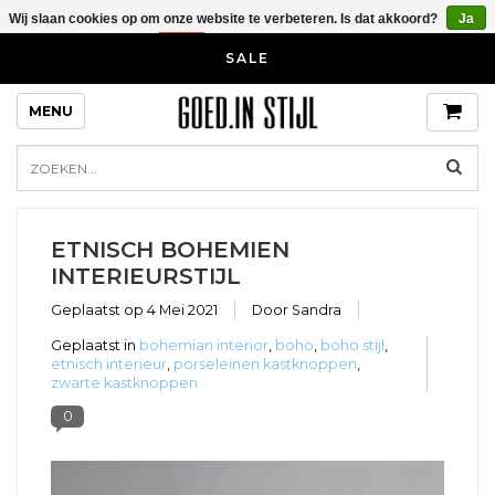
Wij slaan cookies op om onze website te verbeteren. Is dat akkoord?
Ja
Nee
Meer over cookies »
Blog over bijzondere kastknoppen en
SALE
kapstokhaken voor in je huis en
interieur
MENU
ETNISCH BOHEMIEN
INTERIEURSTIJL
Geplaatst op
4 Mei 2021
Door Sandra
Geplaatst in
bohemian interior
,
boho
,
boho stijl
,
etnisch interieur
,
porseleinen kastknoppen
,
zwarte kastknoppen
0