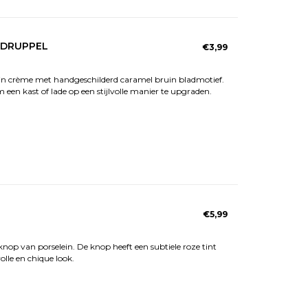
 DRUPPEL
€3,99
in crème met handgeschilderd caramel bruin bladmotief.
een kast of lade op een stijlvolle manier te upgraden.
€5,99
nop van porselein. De knop heeft een subtiele roze tint
olle en chique look.