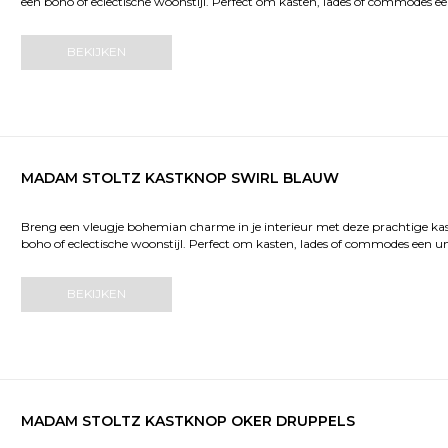
een boho of eclectische woonstijl. Perfect om kasten, lades of commodes ee
BEKIJKEN
MADAM STOLTZ KASTKNOP SWIRL BLAUW
Breng een vleugje bohemian charme in je interieur met deze prachtige ka
boho of eclectische woonstijl. Perfect om kasten, lades of commodes een un
BEKIJKEN
MADAM STOLTZ KASTKNOP OKER DRUPPELS