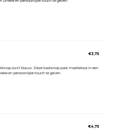
n unieke en persoonlijke touch te geven.
€3,75
stknop swirl blauw. Deze kastknop past moeiteloos in een
ieke en persoonlijke touch te geven.
€4,75