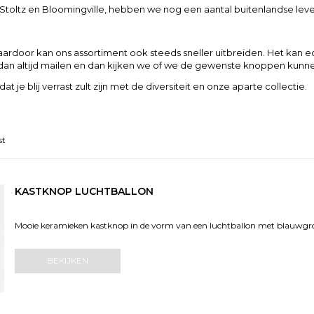
oltz en Bloomingville, hebben we nog een aantal buitenlandse leve
ardoor kan ons assortiment ook steeds sneller uitbreiden. Het kan ech
dan altijd mailen en dan kijken we of we de gewenste knoppen kunnen
je blij verrast zult zijn met de diversiteit en onze aparte collectie.
st
KASTKNOP LUCHTBALLON
Mooie keramieken kastknop in de vorm van een luchtballon met blauwgro
BEKIJKEN