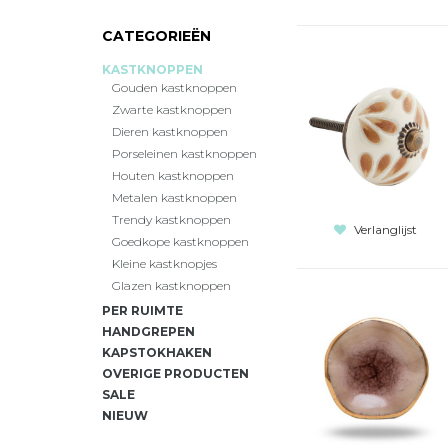
CATEGORIEËN
KASTKNOPPEN
Gouden kastknoppen
Zwarte kastknoppen
Dieren kastknoppen
Porseleinen kastknoppen
Houten kastknoppen
Metalen kastknoppen
Trendy kastknoppen
Verlanglijst
Goedkope kastknoppen
Kleine kastknopjes
Glazen kastknoppen
PER RUIMTE
HANDGREPEN
KAPSTOKHAKEN
OVERIGE PRODUCTEN
SALE
NIEUW