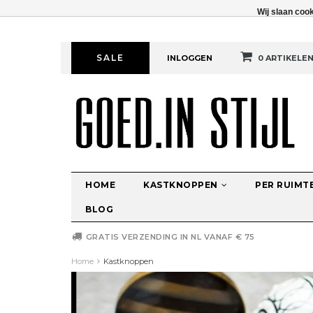
Wij slaan coo
SALE
INLOGGEN
0 ARTIKELE
HOME
KASTKNOPPEN
PER RUIMT
BLOG
GRATIS VERZENDING IN NL VANAF € 75
Home
Kastknoppen