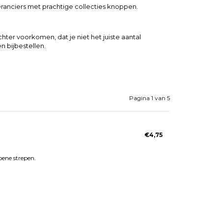
ranciers met prachtige collecties knoppen.
ter voorkomen, dat je niet het juiste aantal
 bijbestellen.
Pagina 1 van 5
€4,75
ene strepen.