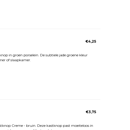
€4,25
knop in groen porselein. De subtiele jade groene kleur
kamer of slaapkamer.
€3,75
stknop Creme - bruin. Deze kastknop past moeiteloos in