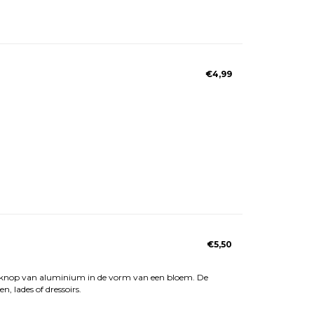
€4,99
€5,50
stknop van aluminium in de vorm van een bloem. De
, lades of dressoirs.