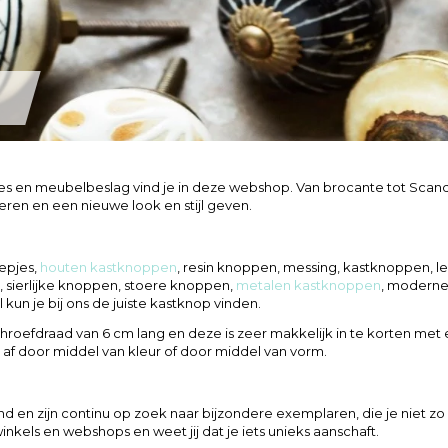
s en meubelbeslag vind je in deze webshop. Van brocante tot Scandi
eren en een nieuwe look en stijl geven.
eepjes,
houten kastknoppen
, resin knoppen, messing, kastknoppen, 
 sierlijke knoppen, stoere knoppen,
metalen kastknoppen
, moderne
kun je bij ons de juiste kastknop vinden.
fdraad van 6 cm lang en deze is zeer makkelijk in te korten met ee
 af door middel van kleur of door middel van vorm.
 en zijn continu op zoek naar bijzondere exemplaren, die je niet zo
kels en webshops en weet jij dat je iets unieks aanschaft.