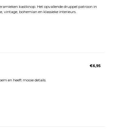
 keramieken kastknop. Het opvallende druppel patroon in
ke, vintage, bohemian en klassieke interieurs.
€6,95
em en heeft mooie details.