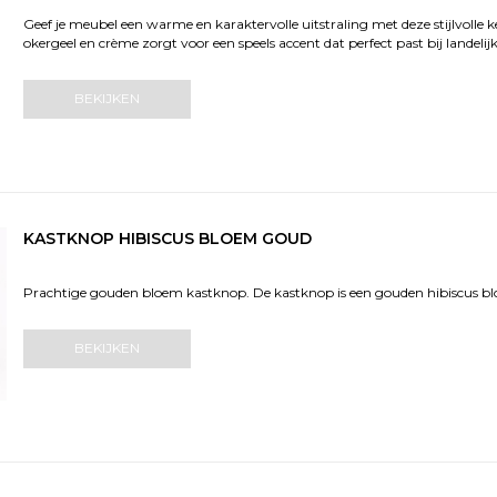
Geef je meubel een warme en karaktervolle uitstraling met deze stijlvolle
okergeel en crème zorgt voor een speels accent dat perfect past bij landelij
BEKIJKEN
KASTKNOP HIBISCUS BLOEM GOUD
Prachtige gouden bloem kastknop. De kastknop is een gouden hibiscus blo
BEKIJKEN