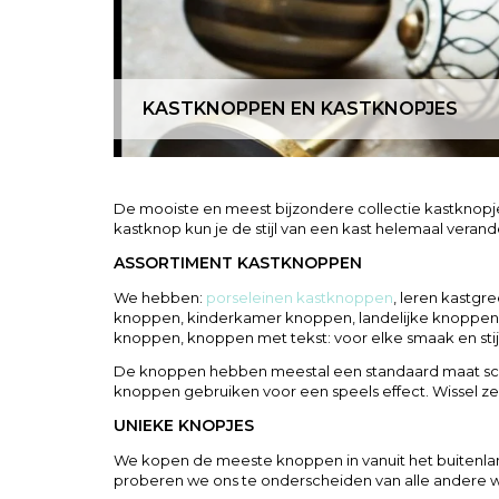
KASTKNOPPEN EN KASTKNOPJES
De mooiste en meest bijzondere collectie kastknopje
kastknop kun je de stijl van een kast helemaal verand
ASSORTIMENT KASTKNOPPEN
We hebben:
porseleinen kastknoppen
, leren kastgr
knoppen, kinderkamer knoppen, landelijke knoppen,
knoppen, knoppen met tekst: voor elke smaak en stijl 
De knoppen hebben meestal een standaard maat schroe
knoppen gebruiken voor een speels effect. Wissel ze
UNIEKE KNOPJES
We kopen de meeste knoppen in vanuit het buitenland
proberen we ons te onderscheiden van alle andere win