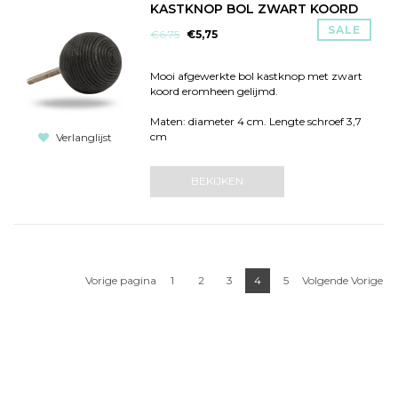
KASTKNOP BOL ZWART KOORD
SALE
€6,75
€5,75
Mooi afgewerkte bol kastknop met zwart
koord eromheen gelijmd.
Maten: diameter 4 cm. Lengte schroef 3,7
cm
Verlanglijst
BEKIJKEN
Vorige pagina
1
2
3
4
5
Volgende Vorige