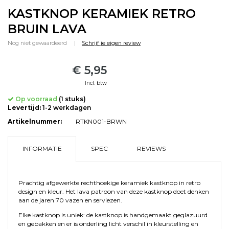
KASTKNOP KERAMIEK RETRO
BRUIN LAVA
Nog niet gewaardeerd
|
Schrijf je eigen review
€ 5,95
Incl. btw
Op voorraad
(1 stuks)
Levertijd:
1-2 werkdagen
Artikelnummer:
RTKN001-BRWN
INFORMATIE
SPEC
REVIEWS
Prachtig afgewerkte rechthoekige keramiek kastknop in retro
design en kleur. Het lava patroon van deze kastknop doet denken
aan de jaren 70 vazen en serviezen.
Elke kastknop is uniek: de kastknop is handgemaakt geglazuurd
en gebakken en er is onderling licht verschil in kleurstelling en