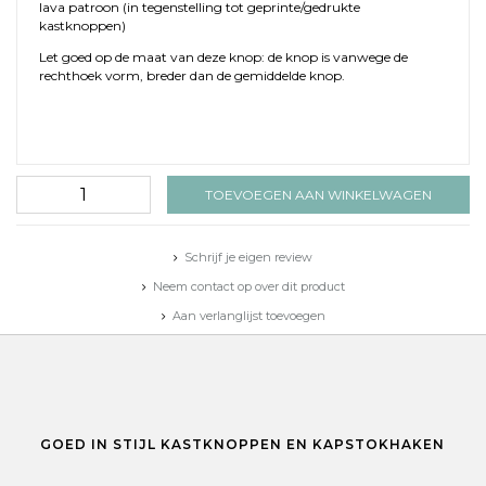
lava patroon (in tegenstelling tot geprinte/gedrukte
kastknoppen)
Let goed op de maat van deze knop: de knop is vanwege de
rechthoek vorm, breder dan de gemiddelde knop.
TOEVOEGEN AAN WINKELWAGEN
Schrijf je eigen review
Neem contact op over dit product
Aan verlanglijst toevoegen
Toevoegen aan vergelijking
Afdrukken
GOED IN STIJL KASTKNOPPEN EN KAPSTOKHAKEN