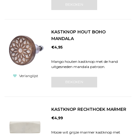
BEKIJKEN
KASTKNOP HOUT BOHO
MANDALA
€4,95
Mango houten kastknop met de hand
uitgesneden mandala patroon.
Verlanglijst
BEKIJKEN
KASTKNOP RECHTHOEK MARMER
€4,99
Mooie wit grijze marmer kastknop met