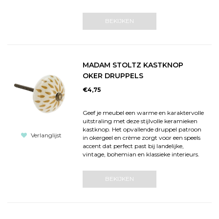
BEKIJKEN
MADAM STOLTZ KASTKNOP
OKER DRUPPELS
€4,75
Geef je meubel een warme en karaktervolle
uitstraling met deze stijlvolle keramieken
kastknop. Het opvallende druppel patroon
Verlanglijst
in okergeel en crème zorgt voor een speels
accent dat perfect past bij landelijke,
vintage, bohemian en klassieke interieurs.
BEKIJKEN