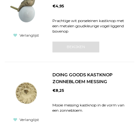
€4,95
Prachtige wit porseleinen kastknop met
een metalen goudkleurige vogel liggend
bovenop
Verlanglijst
BEKIJKEN
DOING GOODS KASTKNOP
ZONNEBLOEM MESSING
€8,25
Mooie messing kastknop in de vorm van
een zonnebloem.
Verlanglijst