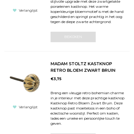
stijlvolle upgrade met deze zwartgelakte
porseleinen kastknop. Het warme
Verlanglijst
koperkleurige bloemmotief is met de hand
geschilderd en springt prachtig in het oog
tegen de diepe zwarte achtergrond.
BEKIJKEN
MADAM STOLTZ KASTKNOP
RETRO BLOEM ZWART BRUIN
€3,75
Breng een vleugje retro bohemian charme
in je interieur met deze prachtige kastknop
Kastknop Retro Bloem Zwart Bruin. Deze
Verlanglijst
kastknop past moeiteloos in een boho of
eclectische woonstijl. Perfect om kasten,
lades een unieke en persoonlijke touch te
geven.