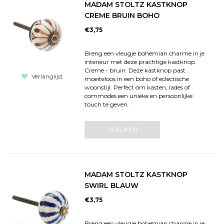
MADAM STOLTZ KASTKNOP
CREME BRUIN BOHO
€3,75
Breng een vleugje bohemian charme in je
interieur met deze prachtige kastknop
Creme - bruin. Deze kastknop past
Verlanglijst
moeiteloos in een boho of eclectische
woonstijl. Perfect om kasten, lades of
commodes een unieke en persoonlijke
touch te geven.
BEKIJKEN
MADAM STOLTZ KASTKNOP
SWIRL BLAUW
€3,75
Breng een vleugje bohemian charme in je