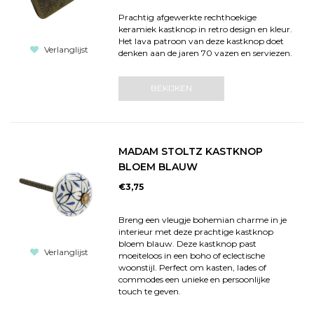
Prachtig afgewerkte rechthoekige
keramiek kastknop in retro design en kleur.
Het lava patroon van deze kastknop doet
Verlanglijst
denken aan de jaren 70 vazen en serviezen.
BEKIJKEN
MADAM STOLTZ KASTKNOP
BLOEM BLAUW
€3,75
Breng een vleugje bohemian charme in je
interieur met deze prachtige kastknop
bloem blauw. Deze kastknop past
Verlanglijst
moeiteloos in een boho of eclectische
woonstijl. Perfect om kasten, lades of
commodes een unieke en persoonlijke
touch te geven.