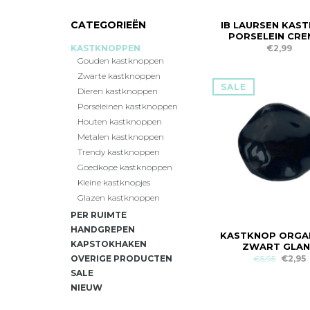
CATEGORIEËN
IB LAURSEN KAS
PORSELEIN CRE
€2,99
KASTKNOPPEN
Gouden kastknoppen
Zwarte kastknoppen
SALE
Dieren kastknoppen
Porseleinen kastknoppen
Houten kastknoppen
Metalen kastknoppen
Trendy kastknoppen
Goedkope kastknoppen
Kleine kastknopjes
Glazen kastknoppen
PER RUIMTE
HANDGREPEN
KASTKNOP ORGA
KAPSTOKHAKEN
ZWART GLAN
€5,95
€2,95
OVERIGE PRODUCTEN
SALE
NIEUW