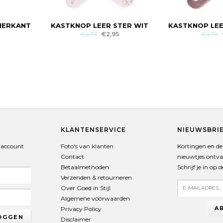
IERKANT
KASTKNOP LEER STER WIT
KASTKNOP LEE
€4,75
€2,95
€4,75
T
KLANTENSERVICE
NIEUWSBRI
 account
Foto's van klanten
Kortingen en de 
Contact
nieuwtjes ontv
Betaalmethoden
Schrijf je in op 
Verzenden & retourneren
Over Goed in Stijl
Algemene voorwaarden
A
Privacy Policy
OGGEN
Disclaimer