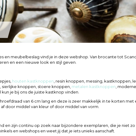
s en meubelbeslag vind je in deze webshop. Van brocante tot Scandi
eren en een nieuwe look en stijl geven.
eepjes,
houten kastknoppen
, resin knoppen, messing, kastknoppen, 
 sierlijke knoppen, stoere knoppen,
metalen kastknoppen
, moderne
kun je bij ons de juiste kastknop vinden.
fdraad van 6 cm lang en deze is zeer makkelijk in te korten met ee
 af door middel van kleur of door middel van vorm.
 en zijn continu op zoek naar bijzondere exemplaren, die je niet zo
kels en webshops en weet jij dat je iets unieks aanschaft.