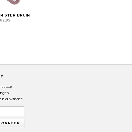
R STER BRUIN
€2,95
EF
laatste
angen?
de nieuwsbrief!:
BONNEER