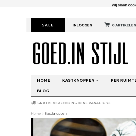
Wij slaan coo
SALE
INLOGGEN
0 ARTIKELE
HOME
KASTKNOPPEN
PER RUIMT
BLOG
GRATIS VERZENDING IN NL VANAF € 75
Home
Kastknoppen