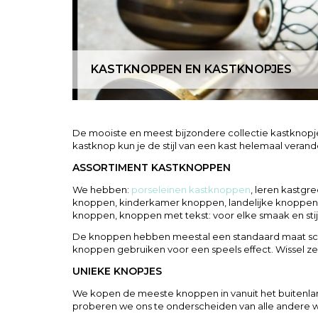
KASTKNOPPEN EN KASTKNOPJES
De mooiste en meest bijzondere collectie kastknopje
kastknop kun je de stijl van een kast helemaal verand
ASSORTIMENT KASTKNOPPEN
We hebben:
porseleinen kastknoppen
, leren kastgr
knoppen, kinderkamer knoppen, landelijke knoppen,
knoppen, knoppen met tekst: voor elke smaak en stijl 
De knoppen hebben meestal een standaard maat schroe
knoppen gebruiken voor een speels effect. Wissel ze
UNIEKE KNOPJES
We kopen de meeste knoppen in vanuit het buitenland
proberen we ons te onderscheiden van alle andere win