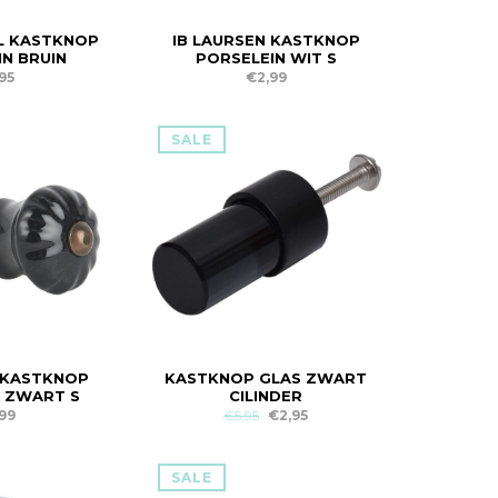
JL KASTKNOP
IB LAURSEN KASTKNOP
N BRUIN
PORSELEIN WIT S
95
€2,99
SALE
 KASTKNOP
KASTKNOP GLAS ZWART
 ZWART S
CILINDER
99
€5,95
€2,95
SALE