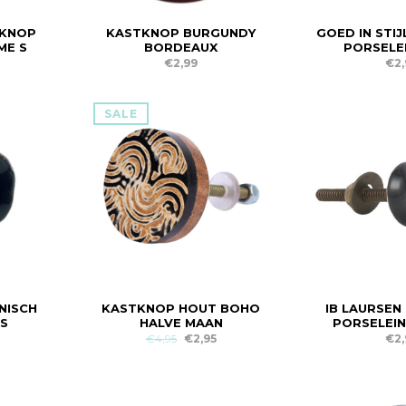
TKNOP
KASTKNOP BURGUNDY
GOED IN STI
ME S
BORDEAUX
PORSELEI
€2,99
€2,
SALE
NISCH
KASTKNOP HOUT BOHO
IB LAURSEN
S
HALVE MAAN
PORSELEIN
€4,95
€2,95
€2,