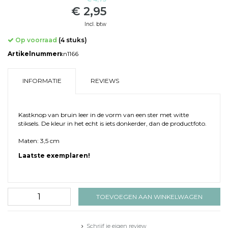
€ 2,95
Incl. btw
Op voorraad
(4 stuks)
Artikelnummer:
kn1166
INFORMATIE
REVIEWS
Kastknop van bruin leer in de vorm van een ster met witte
stiksels. De kleur in het echt is iets donkerder, dan de productfoto.
Maten: 3,5 cm
Laatste exemplaren!
TOEVOEGEN AAN WINKELWAGEN
Schrijf je eigen review