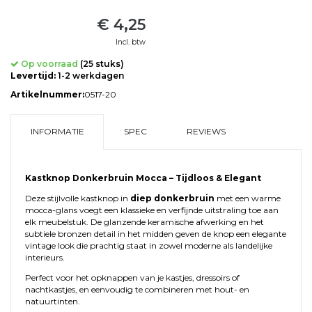
€ 4,25
Incl. btw
Op voorraad
(25 stuks)
Levertijd:
1-2 werkdagen
Artikelnummer:
0517-20
INFORMATIE
SPEC
REVIEWS
Kastknop Donkerbruin Mocca – Tijdloos & Elegant
Deze stijlvolle kastknop in
diep donkerbruin
met een warme
mocca-glans voegt een klassieke en verfijnde uitstraling toe aan
elk meubelstuk. De glanzende keramische afwerking en het
subtiele bronzen detail in het midden geven de knop een elegante
vintage look die prachtig staat in zowel moderne als landelijke
interieurs.
Perfect voor het opknappen van je kastjes, dressoirs of
nachtkastjes, en eenvoudig te combineren met hout- en
natuurtinten.