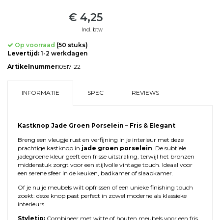
€ 4,25
Incl. btw
Op voorraad
(50 stuks)
Levertijd:
1-2 werkdagen
Artikelnummer:
0517-22
INFORMATIE
SPEC
REVIEWS
Kastknop Jade Groen Porselein – Fris & Elegant
Breng een vleugje rust en verfijning in je interieur met deze
prachtige kastknop in
jade groen porselein
. De subtiele
jadegroene kleur geeft een frisse uitstraling, terwijl het bronzen
middenstuk zorgt voor een stijlvolle vintage touch. Ideaal voor
een serene sfeer in de keuken, badkamer of slaapkamer.
Of je nu je meubels wilt opfrissen of een unieke finishing touch
zoekt: deze knop past perfect in zowel moderne als klassieke
interieurs.
Styletip:
Combineer met witte of houten meubels voor een fris