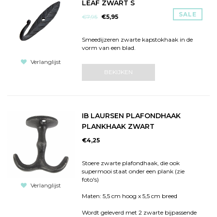
LEAF ZWART S
SALE
€7,95
€5,95
Smeedijzeren zwarte kapstokhaak in de
vorm van een blad.
Verlanglijst
BEKIJKEN
IB LAURSEN PLAFONDHAAK
PLANKHAAK ZWART
€4,25
Stoere zwarte plafondhaak, die ook
supermooi staat onder een plank (zie
foto's)
Verlanglijst
Maten: 5,5 cm hoog x 5,5 cm breed
Wordt geleverd met 2 zwarte bijpassende