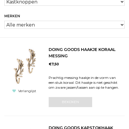
MERKEN
DOING GOODS HAAKJE KORAAL
MESSING
€7,50
Prachtig messing haakje in de vorm van
een stuk koraal. Dit haakje is niet geschikt
om zware jassen/tassen aan op te hangen.
Verlanglijst
BEKIJKEN
DOING GOODS KAPSTOKHAAK