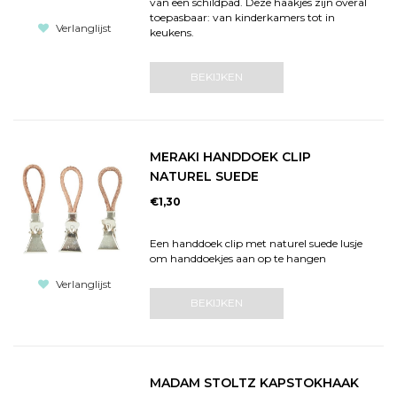
van een schildpad. Deze haakjes zijn overal
toepasbaar: van kinderkamers tot in
Verlanglijst
keukens.
BEKIJKEN
MERAKI HANDDOEK CLIP
NATUREL SUEDE
€1,30
Een handdoek clip met naturel suede lusje
om handdoekjes aan op te hangen
Verlanglijst
BEKIJKEN
MADAM STOLTZ KAPSTOKHAAK