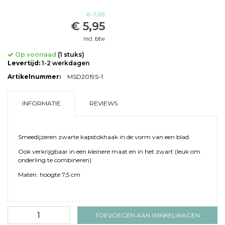
€ 7,95
€ 5,95
Incl. btw
Op voorraad
(1 stuks)
Levertijd:
1-2 werkdagen
Artikelnummer:
MSD2019S-1
INFORMATIE
REVIEWS
Smeedijzeren zwarte kapstokhaak in de vorm van een blad.
Ook verkrijgbaar in een kleinere maat en in het zwart (leuk om
onderling te combineren)
Maten: hoogte 7,5 cm
TOEVOEGEN AAN WINKELWAGEN