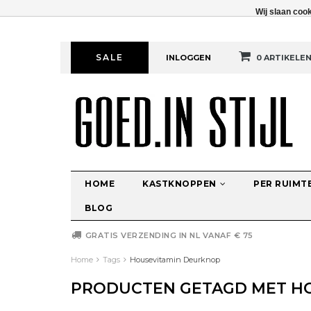
Wij slaan coo
SALE
INLOGGEN
0 ARTIKELE
HOME
KASTKNOPPEN
PER RUIMT
BLOG
GRATIS VERZENDING IN NL VANAF € 75
Home
Tags
Housevitamin Deurknop
PRODUCTEN GETAGD MET H