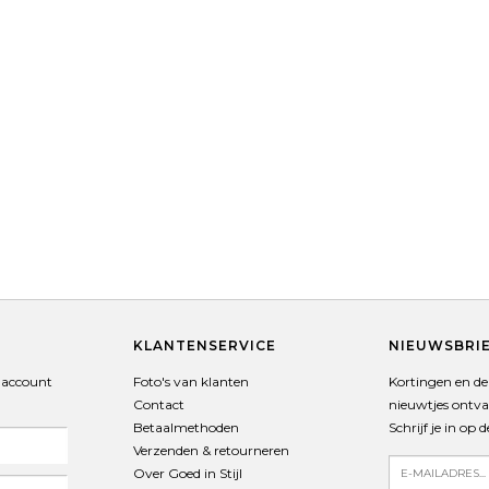
T
KLANTENSERVICE
NIEUWSBRI
 account
Foto's van klanten
Kortingen en de 
Contact
nieuwtjes ontv
Betaalmethoden
Schrijf je in op 
Verzenden & retourneren
Over Goed in Stijl