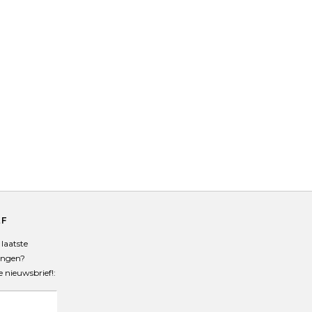
EF
laatste
angen?
de nieuwsbrief!: