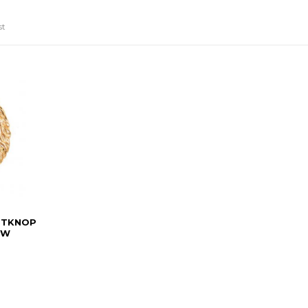
st
STKNOP
UW