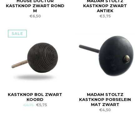
HOUSE DOCTOR
MADAM STOLTZ
KASTKNOP ZWART ROND
KASTKNOP ZWART
M
ANTIEK
€6,50
€3,75
SALE
KASTKNOP BOL ZWART
MADAM STOLTZ
KOORD
KASTKNOP PORSELEIN
MAT ZWART
€6,75
€5,75
€4,50