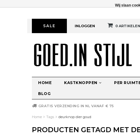
Wij slaan coo
SALE
INLOGGEN
0 ARTIKELE
HOME
KASTKNOPPEN
PER RUIMT
BLOG
GRATIS VERZENDING IN NL VANAF € 75
Home
Tags
deurknop dier goud
PRODUCTEN GETAGD MET D