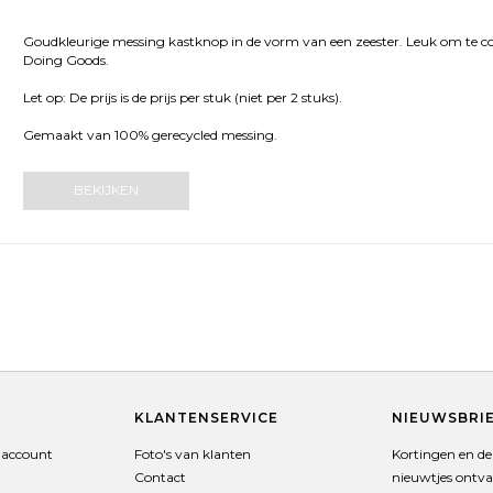
Goudkleurige messing kastknop in de vorm van een zeester. Leuk om te
Doing Goods.
Let op: De prijs is de prijs per stuk (niet per 2 stuks).
Gemaakt van 100% gerecycled messing.
BEKIJKEN
T
KLANTENSERVICE
NIEUWSBRI
 account
Foto's van klanten
Kortingen en de 
Contact
nieuwtjes ontv