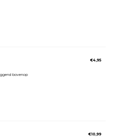
€4,95
 liggend bovenop
€10,99