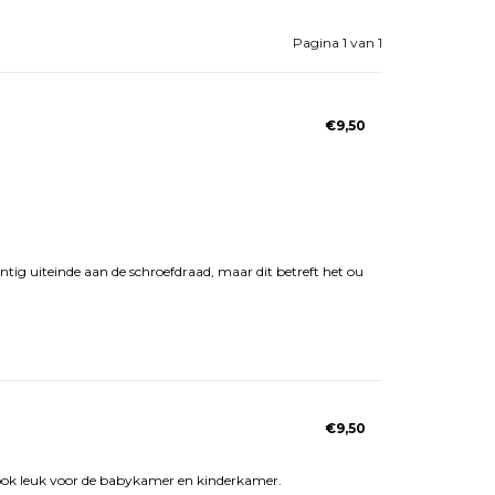
Pagina 1 van 1
€9,50
n puntig uiteinde aan de schroefdraad, maar dit betreft het ou
€9,50
 ook leuk voor de babykamer en kinderkamer.