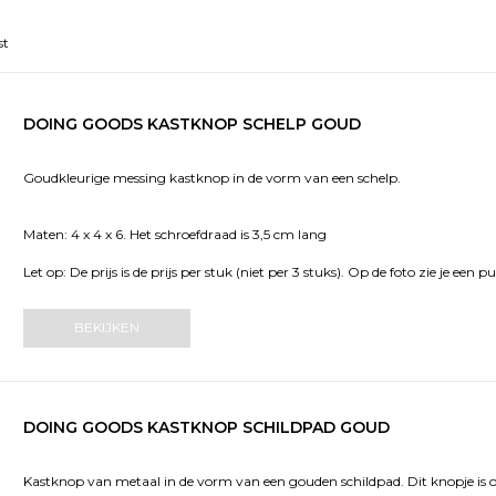
st
DOING GOODS KASTKNOP SCHELP GOUD
Goudkleurige messing kastknop in de vorm van een schelp.
Maten: 4 x 4 x 6. Het schroefdraad is 3,5 cm lang
Let op: De prijs is de prijs per stuk (niet per 3 stuks). Op de foto zie je ee
BEKIJKEN
DOING GOODS KASTKNOP SCHILDPAD GOUD
Kastknop van metaal in de vorm van een gouden schildpad. Dit knopje is