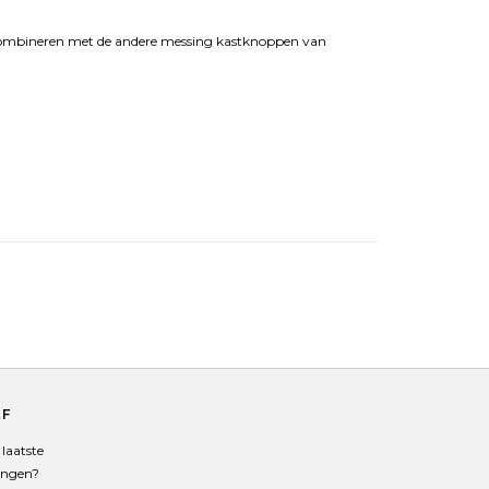
 combineren met de andere messing kastknoppen van
EF
laatste
angen?