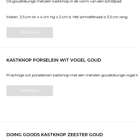
De goudkleurige metalen kastknop in de vorm van een schildpad.
Maten: 3,5 cm br x 4 cm hg x 2 cm d. Het schroefdraad is 3,5 cm lang
BEKIJKEN
KASTKNOP PORSELEIN WIT VOGEL GOUD
Prachtige wit porseleinen kastknop met een metalen goudkleurige vogel
BEKIJKEN
DOING GOODS KASTKNOP ZEESTER GOUD