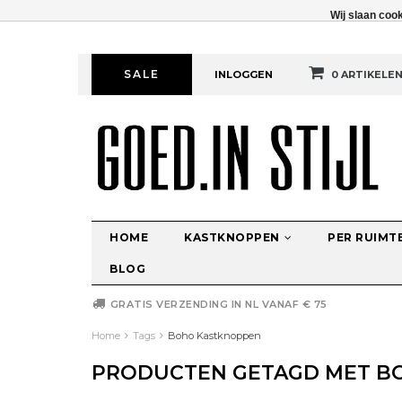
Wij slaan coo
SALE
INLOGGEN
0 ARTIKELE
HOME
KASTKNOPPEN
PER RUIMT
BLOG
GRATIS VERZENDING IN NL VANAF € 75
Home
Tags
Boho Kastknoppen
PRODUCTEN GETAGD MET B