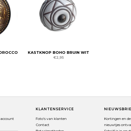
MOROCCO
KASTKNOP BOHO BRUIN WIT
€2,95
T
KLANTENSERVICE
NIEUWSBRI
 account
Foto's van klanten
Kortingen en de 
Contact
nieuwtjes ontv
Betaalmethoden
Schrijf je in op 