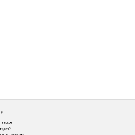
EF
laatste
angen?
de nieuwsbrief!: