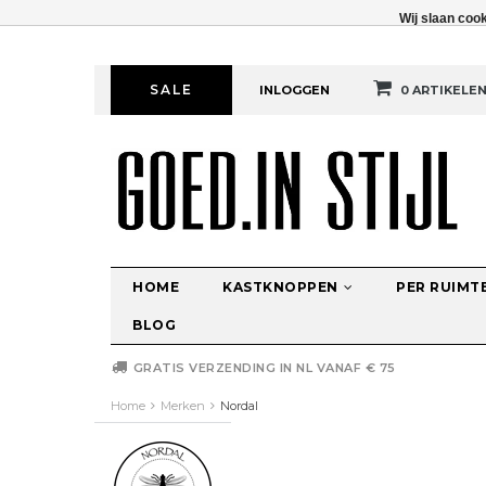
Wij slaan coo
SALE
INLOGGEN
0 ARTIKELE
HOME
KASTKNOPPEN
PER RUIMT
BLOG
GRATIS VERZENDING IN NL VANAF € 75
Home
Merken
Nordal