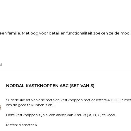
een familie. Met oog voor detail en functionaliteit zoeken ze de mooi
st
NORDAL KASTKNOPPEN ABC (SET VAN 3)
Superleuke set van drie metalen kastknoppen met de letters A B C. De metale
om dit goed te kunnen zien).
Deze kastknoppen zijn alleen als set van 3 stuks ( A, B, C) te koop.
Maten: diameter 4