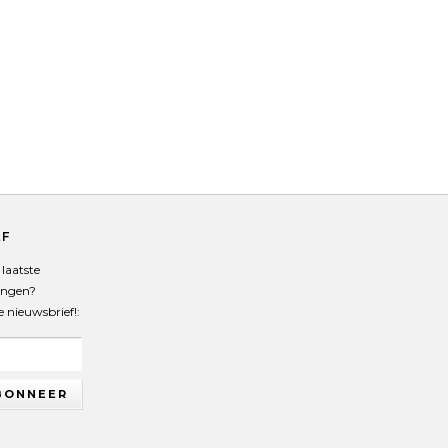
EF
laatste
angen?
de nieuwsbrief!:
BONNEER