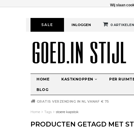
Wij slaan coo
SALE
INLOGGEN
0 ARTIKELE
HOME
KASTKNOPPEN
PER RUIMT
BLOG
GRATIS VERZENDING IN NL VANAF € 75
Home
Tags
stoere kapstok
PRODUCTEN GETAGD MET S