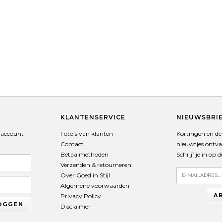
T
KLANTENSERVICE
NIEUWSBRI
 account
Foto's van klanten
Kortingen en de 
Contact
nieuwtjes ontv
Betaalmethoden
Schrijf je in op 
Verzenden & retourneren
Over Goed in Stijl
Algemene voorwaarden
A
Privacy Policy
OGGEN
Disclaimer