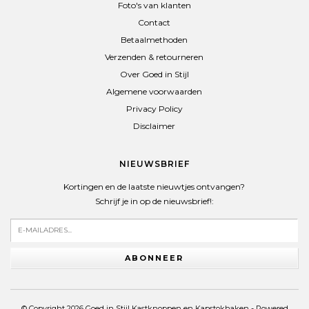
Foto's van klanten
Contact
Betaalmethoden
Verzenden & retourneren
Over Goed in Stijl
Algemene voorwaarden
Privacy Policy
Disclaimer
NIEUWSBRIEF
Kortingen en de laatste nieuwtjes ontvangen?
Schrijf je in op de nieuwsbrief!:
ABONNEER
© Copyright 2026 Goed in Stijl Kastknoppen en Kapstokhaken - Powered