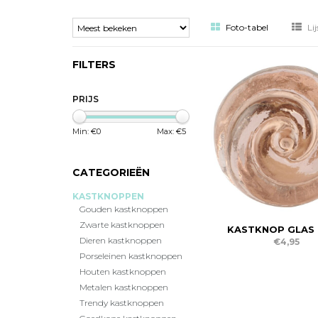
Foto-tabel
Lij
FILTERS
PRIJS
Min: €
0
Max: €
5
CATEGORIEËN
KASTKNOPPEN
Gouden kastknoppen
Zwarte kastknoppen
KASTKNOP GLAS
Dieren kastknoppen
€4,95
Porseleinen kastknoppen
Houten kastknoppen
Metalen kastknoppen
Trendy kastknoppen