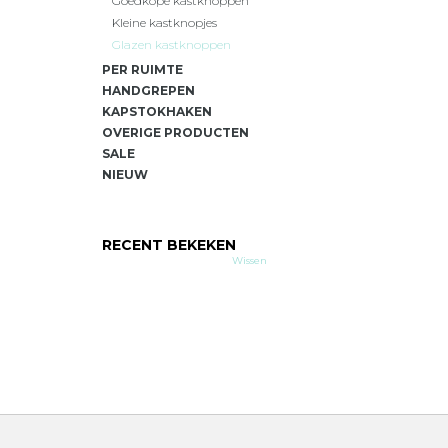
Goedkope kastknoppen
Kleine kastknopjes
Glazen kastknoppen
PER RUIMTE
HANDGREPEN
KAPSTOKHAKEN
OVERIGE PRODUCTEN
SALE
NIEUW
RECENT BEKEKEN
Wissen