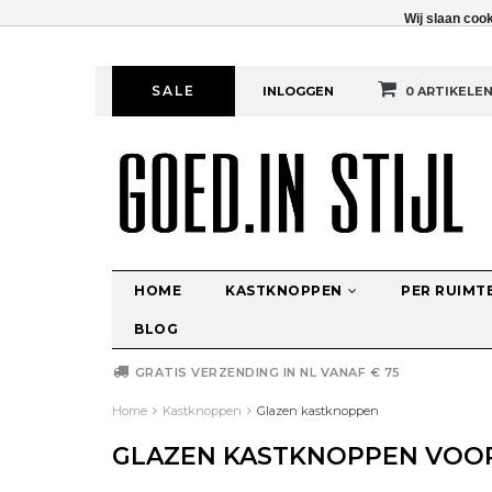
Wij slaan coo
SALE
INLOGGEN
0 ARTIKELE
HOME
KASTKNOPPEN
PER RUIMT
BLOG
GRATIS VERZENDING IN NL VANAF € 75
Home
Kastknoppen
Glazen kastknoppen
GLAZEN KASTKNOPPEN VOO