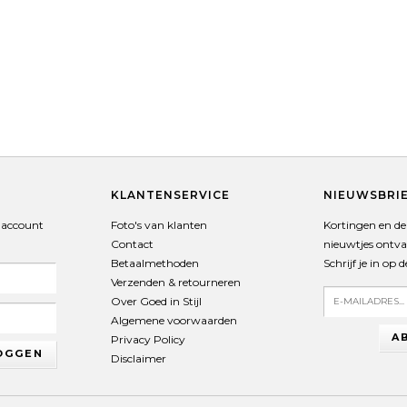
T
KLANTENSERVICE
NIEUWSBRI
 account
Foto's van klanten
Kortingen en de 
Contact
nieuwtjes ontv
Betaalmethoden
Schrijf je in op 
Verzenden & retourneren
Over Goed in Stijl
Algemene voorwaarden
A
Privacy Policy
OGGEN
Disclaimer