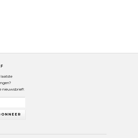
EF
laatste
angen?
de nieuwsbrief!:
BONNEER