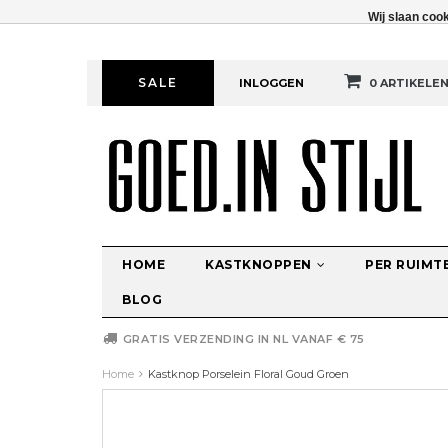
Wij slaan coo
SALE
INLOGGEN
0 ARTIKELE
HOME
KASTKNOPPEN
PER RUIMT
BLOG
GRATIS VERZENDING IN NL VANAF € 75
Home
Kastknop Porselein Floral Goud Groen