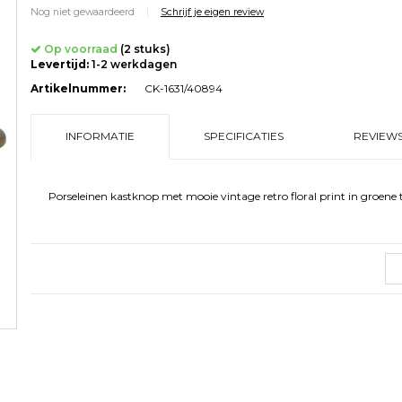
Nog niet gewaardeerd
|
Schrijf je eigen review
Op voorraad
(2 stuks)
Levertijd:
1-2 werkdagen
Artikelnummer:
CK-1631/40894
INFORMATIE
SPECIFICATIES
REVIEWS
Porseleinen kastknop met mooie vintage retro floral print in groene