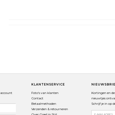
T
KLANTENSERVICE
NIEUWSBRI
 account
Foto's van klanten
Kortingen en de 
Contact
nieuwtjes ontv
Betaalmethoden
Schrijf je in op 
Verzenden & retourneren
Over Goed in Stijl