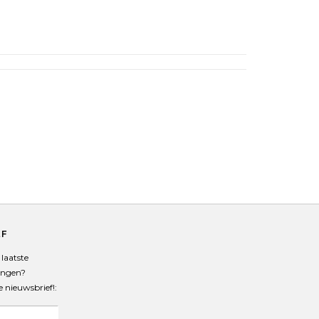
EF
laatste
angen?
de nieuwsbrief!: