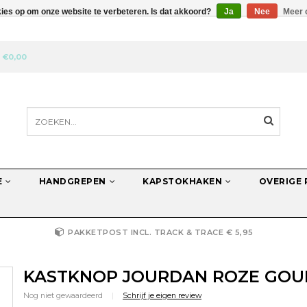
kies op om onze website te verbeteren. Is dat akkoord?
Ja
Nee
Meer 
N
€0,00
E
HANDGREPEN
KAPSTOKHAKEN
OVERIGE
PAKKETPOST INCL. TRACK & TRACE € 5,95
KASTKNOP JOURDAN ROZE GOU
Nog niet gewaardeerd
|
Schrijf je eigen review