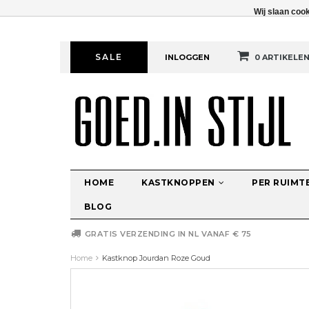
Wij slaan coo
SALE
INLOGGEN
0 ARTIKELE
HOME
KASTKNOPPEN
PER RUIMT
BLOG
GRATIS VERZENDING IN NL VANAF € 75
Home
Kastknop Jourdan Roze Goud