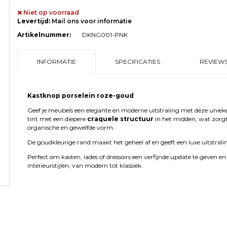
Niet op voorraad
Levertijd:
Mail ons voor informatie
Artikelnummer:
DKNG001-PNK
INFORMATIE
SPECIFICATIES
REVIEWS
Kastknop porselein roze-goud
Geef je meubels een elegante en moderne uitstraling met deze unieke
tint met een diepere
craquele structuur
in het midden, wat zorgt 
organische en gewelfde vorm.
De goudkleurige rand maakt het geheel af en geeft een luxe uitstrali
Perfect om kasten, lades of dressoirs een verfijnde update te geven 
interieurstijlen, van modern tot klassiek.