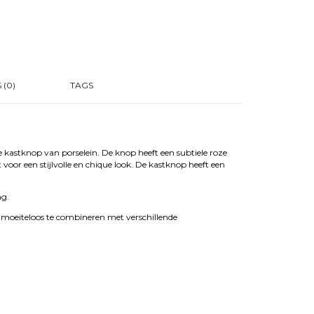
 (0)
TAGS
 kastknop van porselein. De knop heeft een subtiele roze
voor een stijlvolle en chique look. De kastknop heeft een
ng.
en moeiteloos te combineren met verschillende