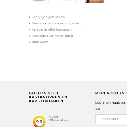
Schrijf je eigen review
Neem contact op over dit product
Aan verlanglijst toevoegen
Toevoegen aan vergelijking
Afdrukken
GOED IN STIJL
MIJN ACCOUN
KASTKNOPPEN EN
KAPSTOKHAKEN
Log in of maak een
aan